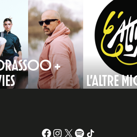
DRASSOO +
IES
L’ALTRE MI
Facebook
Instagram
X
#
TikTok