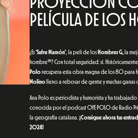
PROYECCIÓN COM
PELÍCULA DE LOS
¿Es
‘Sufre Mamón’
, la peli de los
Hombres G,
la mej
hombre™? Con total seguridad: sí. Históricament
Polo
recupera esta obra magna de los 80 para ha
Molino
lleno a rebosar de gente y muchas ganas 
Ana Polo es periodista y humorista y ha trabajado 
conocida por el podcast OYE POLO de Radio Pri
la geografía catalana.
¡Consigue ahora tus entrad
2024!