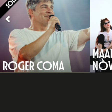
MAA
ROGER COMA
NÒV