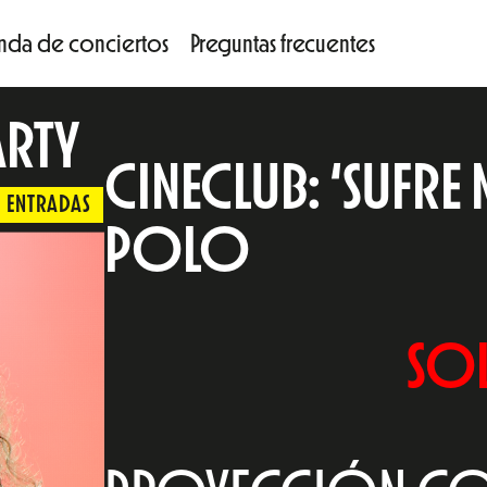
nda de conciertos
Preguntas frecuentes
RTY
CINECLUB: ‘SUFR
ENTRADAS
POLO
SO