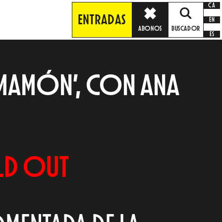
CA
ENTRADAS
EN
ABONOS
BUSCADOR
ES
E MAMÓN’, CON ANA
LD OUT