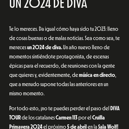
UN 2024 DE DIVA
Te lo mereces. Da igual cómo haya sido tu 2023: lleno
de cosas buenas o de malas noticias. Sea como sea, te
mereces
un 2024 de diva.
Un año nuevo lleno de
momentos sintiéndote protagonista, de escenas
épicas para el recuerdo, de reuniones con la gente
que quieres y, evidentemente, de
música en directo
,
que a menudo supone todas las anteriores en un
mismo momento.
Por todo esto, ¡no te puedes perder el paso del
DIVA
TOUR
de los catalanes
Carmen 113
por el
Cruïlla
Primavera 2024
el próximo
5 de abril
en la
Sala Wolf!