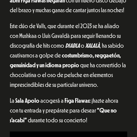
abril Figa Flawas llegarán
con un nuevo disco debajo
del brazo y muchas ganas de cantar juntos las noches!
Este dúo de Valls, que durante el 2023 se ha aliado
con Mushkaa o Lluís Gavaldà para seguir llenando su
discografía de hits como
DIABLA
o
XALALÀ
, ha sabido
cautivarnos a golpe de
costumbrismo, reggaetón,
genuinidad y un idioma propio
que ha convertido la
chocolatina o el oso de peluche en elementos
imprescindibles de su particular universo.
La
Sala Apolo
acogerá a
Figa Flawas:
¡hazte ahora
con tu entrada y prepárate para desear
“Que no
s’acabi”
durante todo su concierto!