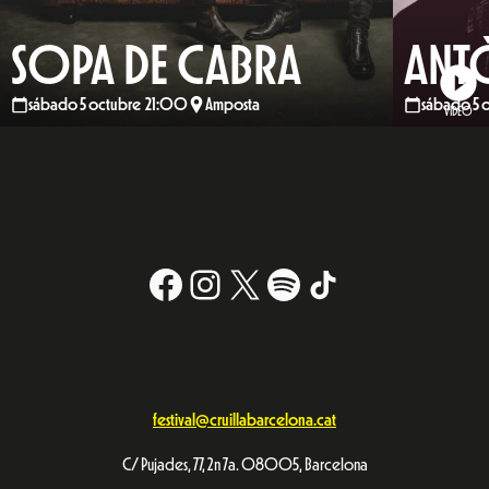
SOPA DE CABRA
ANT
sábado 5 octubre 21:00
Amposta
sábado 5 
VIDEO
Facebook
Instagram
X
#
TikTok
festival@cruillabarcelona.cat
C/ Pujades, 77, 2n 7a. 08005, Barcelona