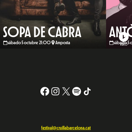
SOPA DE CABRA
ANT
sábado 5 octubre 21:00
Amposta
sábado 5 
VIDEO
Facebook
Instagram
X
#
TikTok
festival@cruillabarcelona.cat