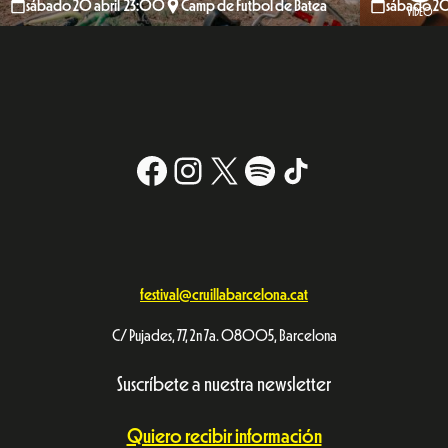
sábado 20 abril 23:00
Camp de Futbol de Batea
sábado 2
VIDEO
Facebook
Instagram
X
#
TikTok
festival@cruillabarcelona.cat
C/ Pujades, 77, 2n 7a. 08005, Barcelona
Suscríbete a nuestra newsletter
Quiero recibir información