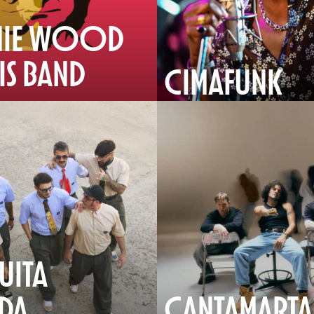
IE WOOD
IS BAND
CIMAFUNK
UITA
DA
ÇANTAMARTA