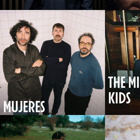
THE M
KIDS
MUJERES