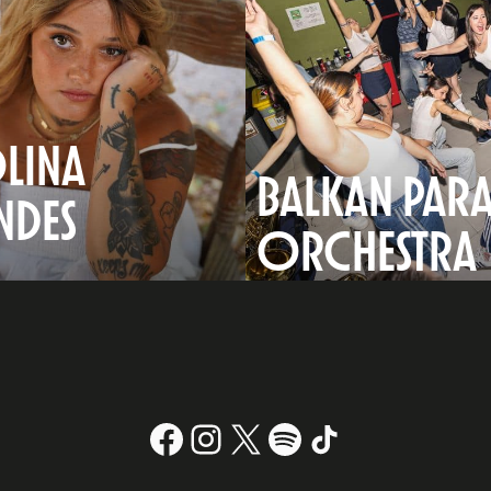
LINA
BALKAN PARA
NDES
ORCHESTRA
Facebook
Instagram
X
#
TikTok