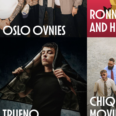
RONN
AND H
OSLO OVNIES
CHIQ
TRUENO
MOVI