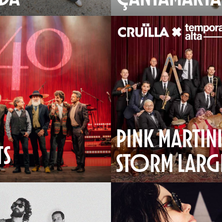
PINK MARTINI
TS
STORM LARG