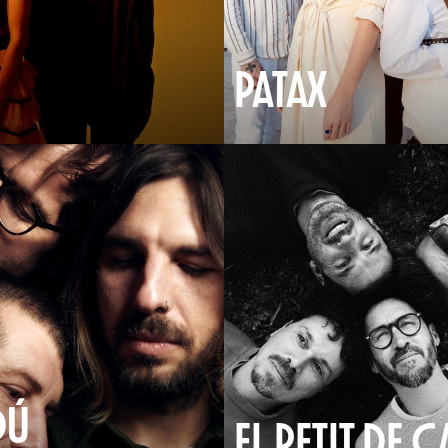
PATAX
DÚ
EL PETIT DE C