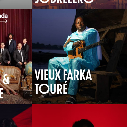
VIEUX FARKA
 &
TOURÉ
E