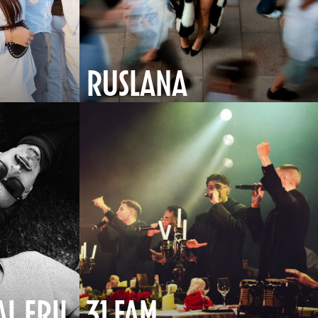
RUSLANA
AL ERIL
31 FAM