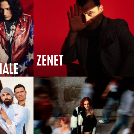
ZENET
NALE