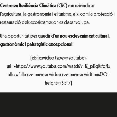
Centre en Resiliència Climàtica
(CRC) van reivindicar
l’agricultura, la gastronomia i el turisme, així com la protecció i
restauració dels ecosistemes on es desenvolupa.
Una oportunitat per gaudir d’
un nou esdeveniment cultural,
gastronòmic i paisatgístic excepcional
!
[efsflexvideo type=»youtube»
url=»https://www.youtube.com/watch?v=fZ_pDqKsfqM»
allowfullscreen=»yes» widescreen=»yes» width=»420″
height=»315″/]