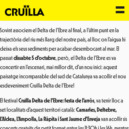
Vés
Sovint associem el Delta de l’Ebre al final, a l’últim punt en la
al
trajectòria del riu més llarg del nostre país, al lloc on l’aigua hi
contingut
deixa els seus sediments per acabar desembocant al mar. El
passat
dissabte 5 d’octubre
, però, el Delta de l’Ebre es va
concertir en l’escenari, mai millor dit, d’un nou inici: aquest
paisatge incomparable del sud de Catalunya va acollir el nou
esdeveniment Cruïlla Delta de l’Ebre!
El festival
Cruïlla Delta de l’Ebre: festa de l’arròs
, va tenir lloc a
set localitats d’aquest territori català:
Camarles, Deltebre,
L’Aldea, L’Ampolla, La Ràpita i Sant Jaume d’Enveja
van acollir sis
concerts gratuïts de petit format entre les 11:30h i les 16h, mentre