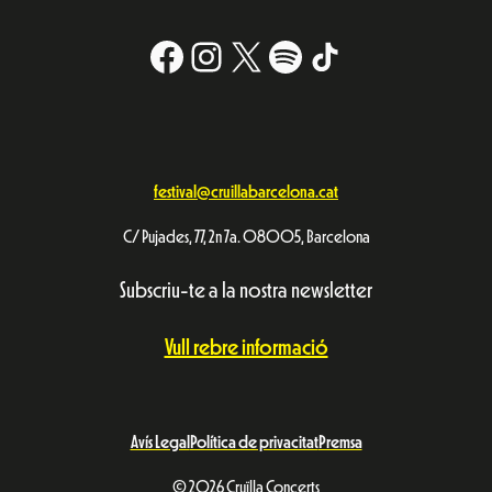
Facebook
Instagram
X
#
TikTok
festival@cruillabarcelona.cat
C/ Pujades, 77, 2n 7a. 08005, Barcelona
Subscriu-te a la nostra newsletter
Vull rebre informació
Avís Legal
Política de privacitat
Premsa
© 2026 Cruïlla Concerts