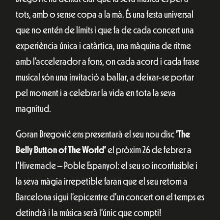
tots, amb o sense copa a la mà. És una festa universal
que no entén de límits i que fa de cada concert una
experiència única i catàrtica, una màquina de ritme
amb l’accelerador a fons, on cada acord i cada frase
musical són una invitació a ballar, a deixar-se portar
pel moment i a celebrar la vida en tota la seva
magnitud.
Goran Bregović ens presentarà el seu nou disc
‘The
Belly Button of The World’
el pròxim 26 de febrer a
l’Hivernacle – Poble Espanyol: el seu so inconfusible i
la seva màgia irrepetible faran que el seu retorn a
Barcelona sigui l’epicentre d’un concert on el temps es
detindrà i la música serà l’únic que compti!