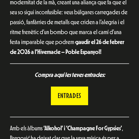
modernitat de la mà, creant una aliança que fa que el
seu so sigui inconfusible: veus búlgares carregades de
passió, fanfàrries de metalls que criden a l’alegria i el
ritme frenètic d’un bombo que marca el camí d’una
festa imparable que podrem
gaudir el 26 de febrer
de 2026 a l’Hivernacle – Poble Espanyol!
Compra aquí les teves entrades:
ENTRADES
Amb els àlbums
‘Alkohol’ i ‘Champagne For Gypsies’
,
Bregović ha deixat clar que la seva música és per a