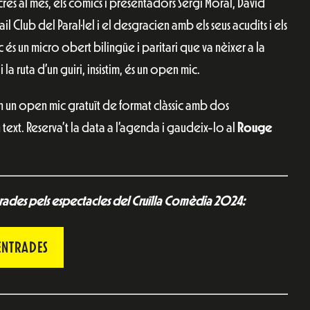
res al mes, els còmics i presentadors Sergi Moral, David
l Club del Paral·lel i el desgracien amb els seus acudits i els
c és un micro obert bilingüe i paritari que va nèixer a la
 la ruta d’un guiri, insistim, és un open mic.
 un open mic gratuït de format clàssic amb dos
text. Reserva’t la data a l’agenda i gaudeix-lo al
Rouge
trades pels espectacles del Cruïlla Comèdia 2024:
ENTRADES