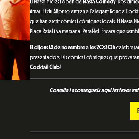
El Massa Mic és l’open de
Massa Comedy
. Dos dimec
Arnau i Edu Alfonso entren a l’elegant Rouge Cocktai
que han escrit còmics i còmiques locals. El Massa Mi
Plaça Reial i va marxar al Paral·lel. Encara que sembli
El dijous 14 de novembre a les 20:30h
celebraran
presentadors i sis còmics i còmiques que provaran 
Cocktail Club
!
Consulta i aconsegueix aquí les teves en