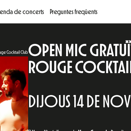
enda de concerts
Preguntes freqüents
OPEN MIC GRATUÏ
uge Cocktail Club
ROUGE COCKTAIL
DIJOUS 14 DE NOV