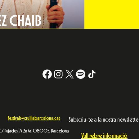
Z CHAIB
Facebook
Instagram
X
#
TikTok
festival@cruillabarcelona.cat
Subscriu-te a la nostra newslette
C/ Pujades, 77, 2n 7a. 08005, Barcelona
Vull rebre informació