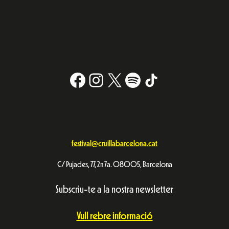
Facebook
Instagram
X
#
TikTok
festival@cruillabarcelona.cat
C/ Pujades, 77, 2n 7a. 08005, Barcelona
Subscriu-te a la nostra newsletter
Vull rebre informació