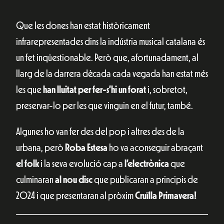
Que les dones han estat històricament
infrarepresentades dins la indústria musical catalana és
un fet inqüestionable. Però que, afortunadament, al
llarg de la darrera dècada cada vegada han estat més
les que
han lluitat per fer-s’hi un forat
i, sobretot,
preservar-lo per les que vinguin en el futur, també.
Algunes ho van fer des del pop i altres des de la
urbana, però
Roba Estesa
ho va aconseguir abraçant
el folk
i la seva evolució cap a
l’electrònica
que
culminaran
al nou disc
que publicaran a principis de
2024 i que presentaran al pròxim
Cruïlla Primavera!