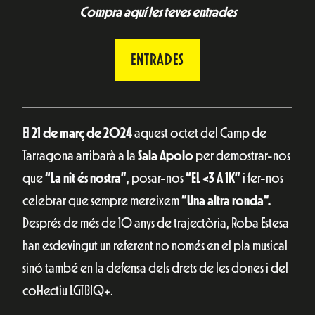
Compra aquí les teves entrades
ENTRADES
El
21 de març de 2024
aquest octet del Camp de
Tarragona arribarà a la
Sala Apolo
per demostrar-nos
que
“La nit és nostra”
, posar-nos
“EL <3 A 1K”
i fer-nos
celebrar que sempre mereixem
“Una altra ronda”.
Després de més de 10 anys de trajectòria, Roba Estesa
han esdevingut un referent no només en el pla musical
sinó també en la defensa dels drets de les dones i del
col·lectiu LGTBIQ+.