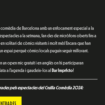
 de comèdia de Barcelona amb un enfocament especial a la
pectacles a la setmana, fan des de micròfons oberts fins a
 solitari de còmics visitants i molt més! Encara que han
un espai perquè còmics locals puguin seguir millorant.
n un open mic gratuït i en anglès on hi participaran
 data a l’agenda i gaudeix-los al
Bar Imprfcto
!
trades pels espectacles del Cruïlla Comèdia 2024:
ENTRADES