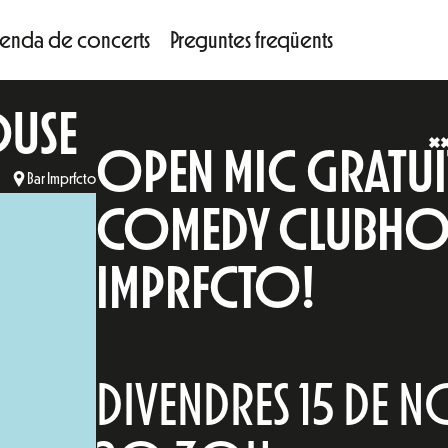
enda de concerts
Preguntes freqüents
OUSE
OPEN MIC GRATUÏT 
Bar Imprfcto
COMEDY CLUBHOU
IMPRFCTO!
DIVENDRES 15 DE N