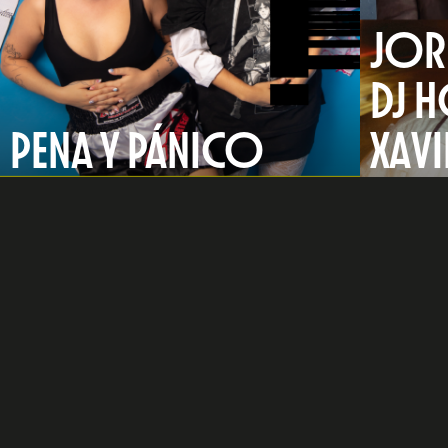
JOR
DJ H
PENA Y PÁNICO
XAVI