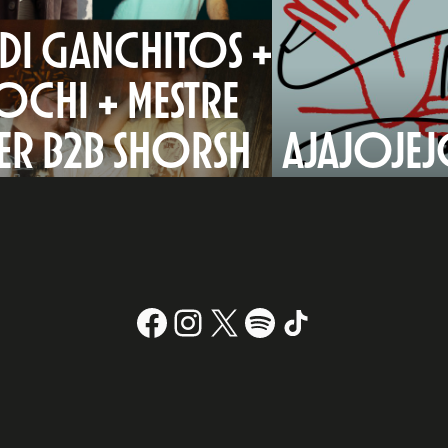
DI GANCHITOS +
OCHI + MESTRE
ER B2B SHORSH
AJAJOJE
Facebook
Instagram
X
#
TikTok