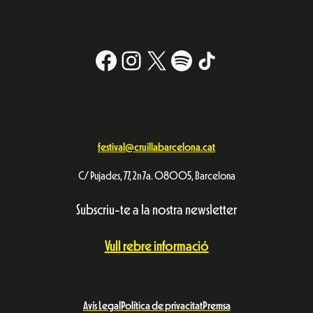
Facebook
Instagram
X
#
TikTok
festival@cruillabarcelona.cat
C/ Pujades, 77, 2n 7a. 08005, Barcelona
Subscriu-te a la nostra newsletter
Vull rebre informació
Avís Legal
Política de privacitat
Premsa