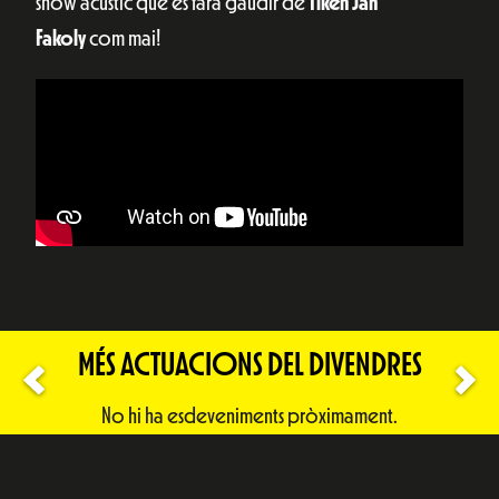
show acústic que es farà gaudir de
Tiken Jah
Fakoly
com mai!
MÉS ACTUACIONS DEL DIVENDRES
No hi ha esdeveniments pròximament.