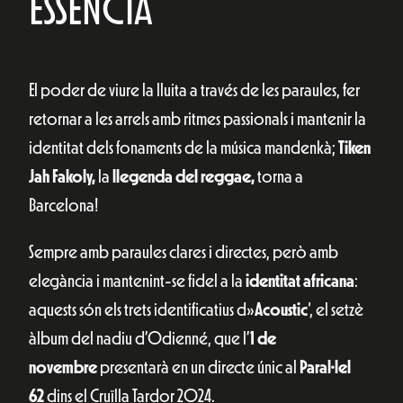
ESSÈNCIA
El poder de viure la lluita a través de les paraules, fer
retornar a les arrels amb ritmes passionals i mantenir la
identitat dels fonaments de la música mandenkà;
Tiken
Jah Fakoly,
la
llegenda del reggae,
torna a
Barcelona!
Sempre amb paraules clares i directes, però amb
elegància i mantenint-se fidel a la
identitat africana
:
aquests són els trets identificatius d»
Acoustic
‘, el setzè
àlbum del nadiu d’Odienné, que l’
1 de
novembre
presentarà en un directe únic al
Paral·lel
62
dins el Cruïlla Tardor 2024.