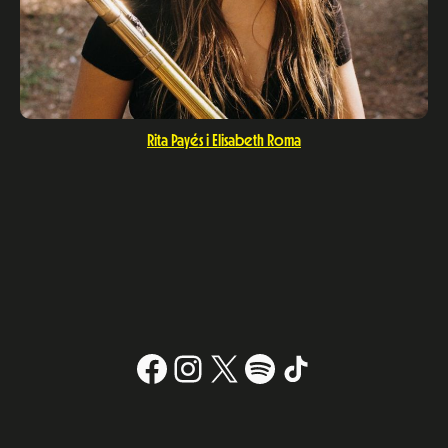
Rita Payés i Elisabeth Roma
Facebook
Instagram
X
#
TikTok