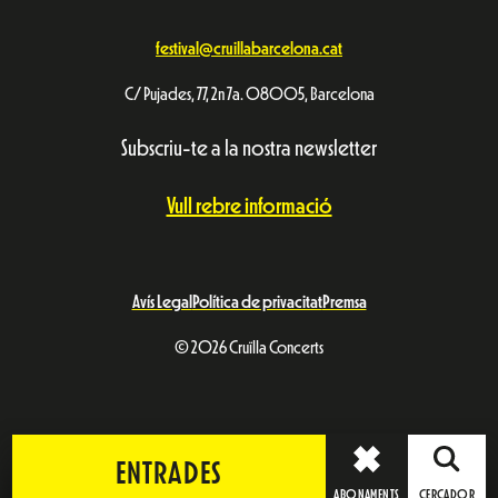
festival@cruillabarcelona.cat
C/ Pujades, 77, 2n 7a. 08005, Barcelona
Subscriu-te a la nostra newsletter
Vull rebre informació
Avís Legal
Política de privacitat
Premsa
© 2026 Cruïlla Concerts
ENTRADES
ABONAMENTS
CERCADOR