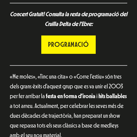
Concert Gratuït! Consulta la resta de programació del
Cruïlla Delta de l’Ebre:
PROGRAMACIÓ
«Me moles», «Tinc una cita» o «Corre l’estiu» són tres
dels grans èxits d’aquest grup que es va unir el 2003
per fer arribar la
festa en forma d’ironia
i
hits ballables
a tot arreu. Actualment, per celebrar les seves més de
dues dècades de trajectòria, han preparat un show
que repassa tots els seus clàssics a base de medleys
amb el seu nou material.