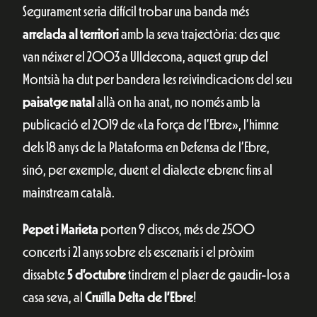
Segurament seria difícil trobar una banda més
arrelada al territori
amb la seva trajectòria: des que
van néixer el 2003 a Ulldecona, aquest grup del
Montsià ha dut per bandera les reivindicacions del seu
paisatge natal
allà on ha anat, no només amb la
publicació el 2019 de «La Força de l’Ebre», l’himne
dels 18 anys de la Plataforma en Defensa de l’Ebre,
sinó, per exemple, duent el dialecte ebrenc fins al
mainstream català.
Pepet i Marieta
porten 9 discos, més de 2500
concerts i 21 anys sobre els escenaris i el pròxim
dissabte
5 d’octubre
tindrem el plaer de gaudir-los a
casa seva, al
Cruïlla Delta de l’Ebre
!